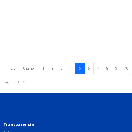
Inicio
Anterior
1
2
3
4
5
6
7
8
9
10
Página 5 de 76
Transparencia