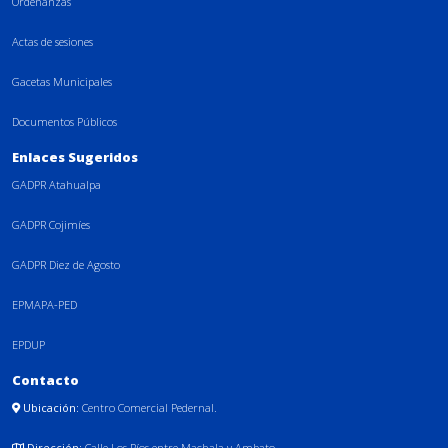
Ordenanzas
Actas de sesiones
Gacetas Municipales
Documentos Públicos
Enlaces Sugeridos
GADPR Atahualpa
GADPR Cojimíes
GADPR Diez de Agosto
EPMAPA-PED
EPDUP
Contacto
Ubicación:
Centro Comercial Pedernal.
Dirección:
Calle Los Ríos entre Machala y Ambato.