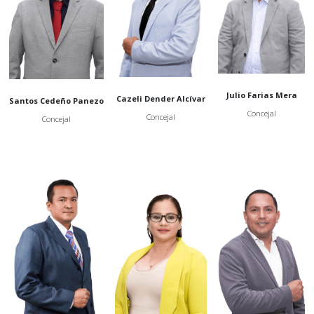
Julio Farias Mera
Cazeli Dender Alcívar
Santos Cedeño Panezo
Concejal
Concejal
Concejal