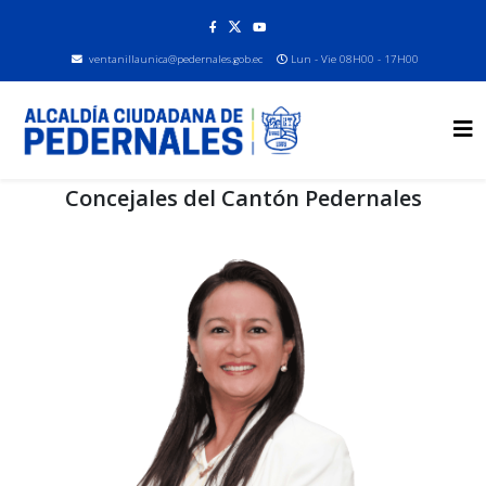
ventanillaunica@pedernales.gob.ec
Lun - Vie 08H00 - 17H00
Concejales del Cantón Pedernales