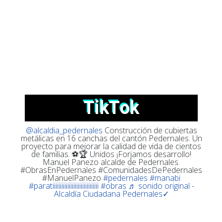
T
i
k
T
o
k
@alcaldia_pedernales
Construcción de cubiertas
metálicas en 16 canchas del cantón Pedernales. Un
proyecto para mejorar la calidad de vida de cientos
de familias. ⚽️🏆 Unidos ¡Forjamos desarrollo!
Manuel Panezo alcalde de Pedernales.
#ObrasEnPedernales #ComunidadesDePedernales
#ManuelPanezo
#pedernales
#manabi
#paratiiiiiiiiiiiiiiiiiiiiiiiiiiiiiii
#obras
♬ sonido original -
Alcaldía Ciudadana Pedernales✓