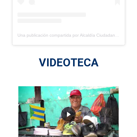
Una publicación compartida por Alcaldía Ciudadana de Pedernales (@gadmpedernales)
V
I
D
E
O
T
E
C
A