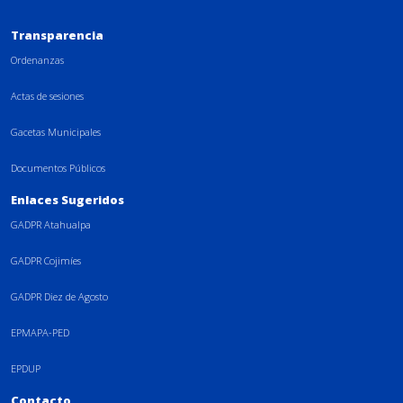
Transparencia
Ordenanzas
Actas de sesiones
Gacetas Municipales
Documentos Públicos
Enlaces Sugeridos
GADPR Atahualpa
GADPR Cojimíes
GADPR Diez de Agosto
EPMAPA-PED
EPDUP
Contacto