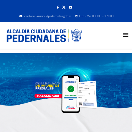
ventanillaunica@pedernales.gob.ec
Lun - Vie 08H00 - 17H00