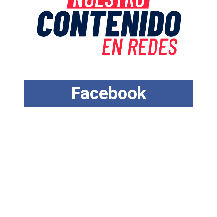
F
a
c
e
b
o
o
k