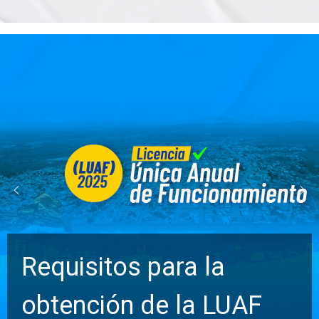
Part
Admi
Sect
Cons
isitos para la
Cant
nción de la LUAF
Barr