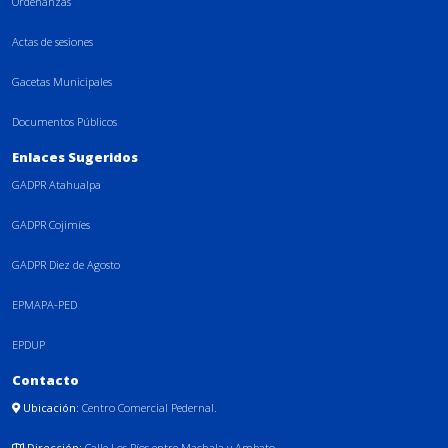
Ordenanzas
Actas de sesiones
Gacetas Municipales
Documentos Públicos
Enlaces Sugeridos
GADPR Atahualpa
GADPR Cojimíes
GADPR Diez de Agosto
EPMAPA-PED
EPDUP
Contacto
Ubicación:
Centro Comercial Pedernal.
Dirección:
Calle Los Ríos entre Machala y Ambato.