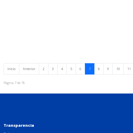
Inicio
Anterior
2
3
4
5
6
7
8
9
10
11
Página 7 de 76
Transparencia