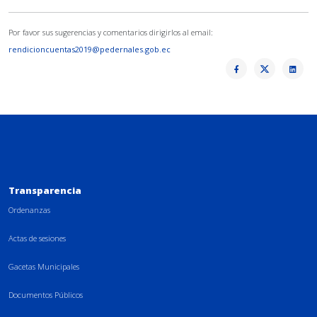
Por favor sus sugerencias y comentarios dirigirlos al email:
rendicioncuentas2019@pedernales.gob.ec
Transparencia
Ordenanzas
Actas de sesiones
Gacetas Municipales
Documentos Públicos