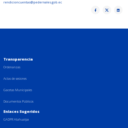
rendicioncuentas@pedernales.gob.ec
Transparencia
Ordenanzas
Actas de sesiones
Gacetas Municipales
Documentos Públicos
Enlaces Sugeridos
GADPR Atahualpa