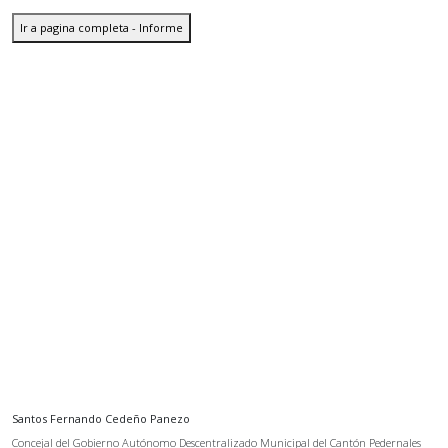
Ir a pagina completa - Informe
Santos Fernando Cedeño Panezo
Concejal del Gobierno Autónomo Descentralizado Municipal del Cantón Pedernales