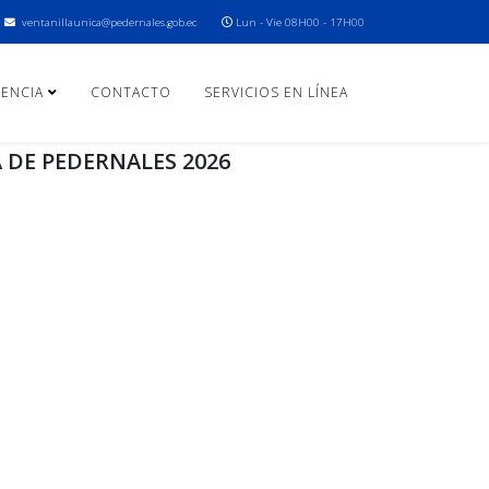
ventanillaunica@pedernales.gob.ec
Lun - Vie 08H00 - 17H00
ENCIA
CONTACTO
SERVICIOS EN LÍNEA
 DE PEDERNALES 2026