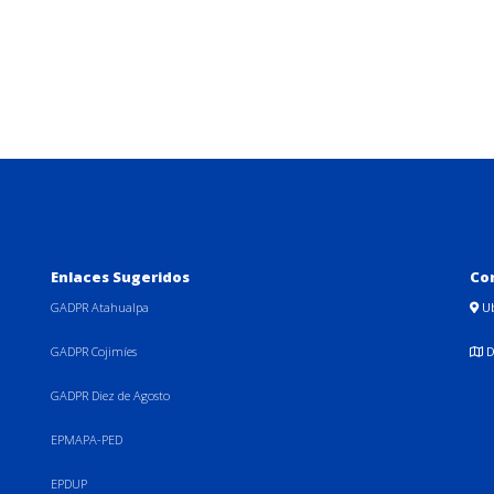
Enlaces Sugeridos
Co
GADPR Atahualpa
U
GADPR Cojimíes
D
GADPR Diez de Agosto
EPMAPA-PED
EPDUP