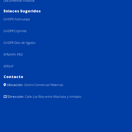
Documentos Públicos
Enlaces Sugeridos
GADPR Atahualpa
GADPR Cojimíes
GADPR Diez de Agosto
EPMAPA-PED
EPDUP
Contacto
Ubicación:
Centro Comercial Pedernal.
Dirección:
Calle Los Ríos entre Machala y Ambato.