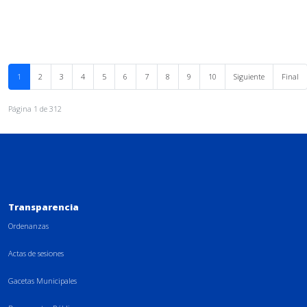
1
2
3
4
5
6
7
8
9
10
Siguiente
Final
Página 1 de 312
Transparencia
Ordenanzas
Actas de sesiones
Gacetas Municipales