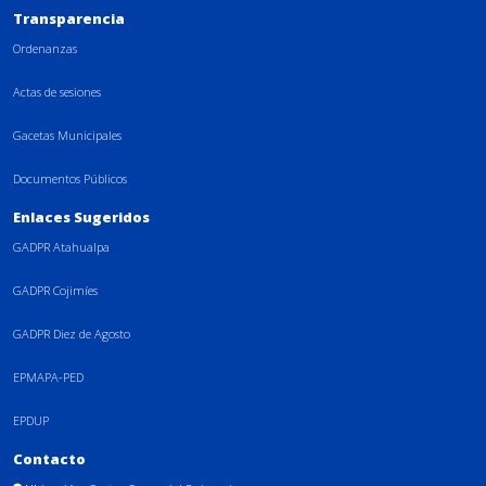
Transparencia
Ordenanzas
Actas de sesiones
Gacetas Municipales
Documentos Públicos
Enlaces Sugeridos
GADPR Atahualpa
GADPR Cojimíes
GADPR Diez de Agosto
EPMAPA-PED
EPDUP
Contacto