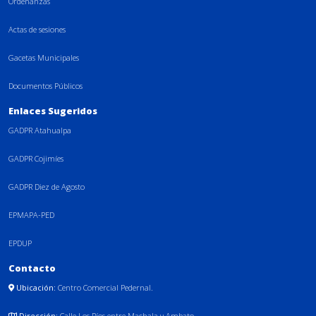
Ordenanzas
Actas de sesiones
Gacetas Municipales
Documentos Públicos
Enlaces Sugeridos
GADPR Atahualpa
GADPR Cojimíes
GADPR Diez de Agosto
EPMAPA-PED
EPDUP
Contacto
Ubicación:
Centro Comercial Pedernal.
Dirección:
Calle Los Ríos entre Machala y Ambato.