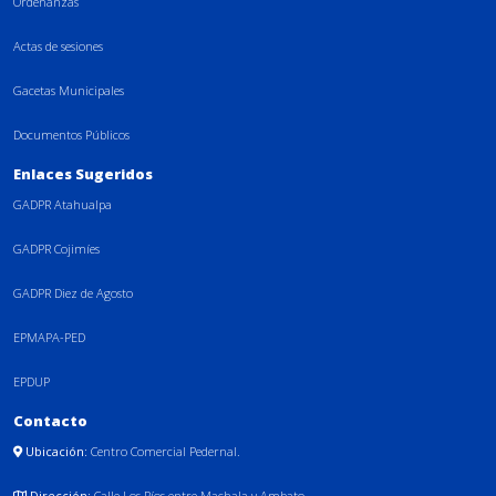
Ordenanzas
Actas de sesiones
Gacetas Municipales
Documentos Públicos
Enlaces Sugeridos
GADPR Atahualpa
GADPR Cojimíes
GADPR Diez de Agosto
EPMAPA-PED
EPDUP
Contacto
Ubicación:
Centro Comercial Pedernal.
Dirección:
Calle Los Ríos entre Machala y Ambato.