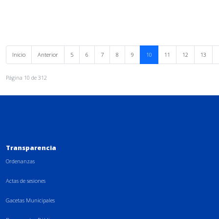
Inicio
Anterior
5
6
7
8
9
10
11
12
13
Página 10 de 312
Transparencia
Ordenanzas
Actas de sesiones
Gacetas Municipales