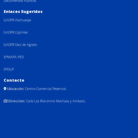
Documentos Públicos
Enlaces Sugeridos
GADPR Atahualpa
GADPR Cojimíes
GADPR Diez de Agosto
EPMAPA-PED
EPDUP
Contacto
Ubicación:
Centro Comercial Pedernal.
Dirección:
Calle Los Ríos entre Machala y Ambato.