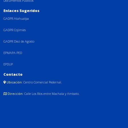
Documentos Públicos
Enlaces Sugeridos
GADPR Atahualpa
GADPR Cojimíes
GADPR Diez de Agosto
EPMAPA-PED
EPDUP
Contacto
Ubicación:
Centro Comercial Pedernal.
Dirección:
Calle Los Ríos entre Machala y Ambato.