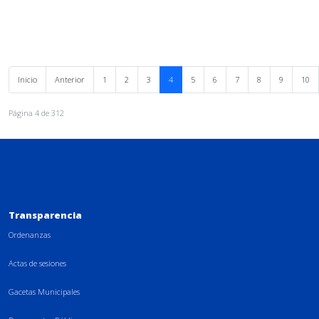
Inicio
Anterior
1
2
3
4
5
6
7
8
9
10
Página 4 de 312
Transparencia
Ordenanzas
Actas de sesiones
Gacetas Municipales