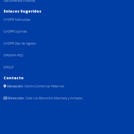
Documentos Públicos
Enlaces Sugeridos
GADPR Atahualpa
GADPR Cojimíes
GADPR Diez de Agosto
EPMAPA-PED
EPDUP
Contacto
Ubicación:
Centro Comercial Pedernal.
Dirección:
Calle Los Ríos entre Machala y Ambato.