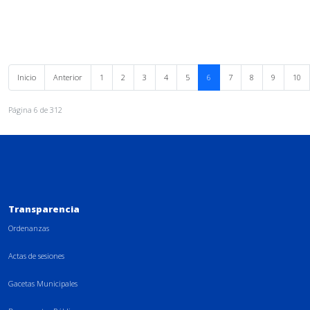
Inicio
Anterior
1
2
3
4
5
6
7
8
9
10
Página 6 de 312
Transparencia
Ordenanzas
Actas de sesiones
Gacetas Municipales