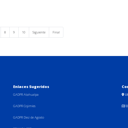
8
9
10
Siguiente
Final
Enlaces Sugeridos
Co
GADPR Atahualpa
U
GADPR Cojimíes
D
GADPR Diez de Agosto