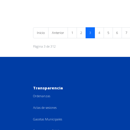
Inicio
Anterior
1
2
3
4
5
6
7
Página 3 de 312
Transparencia
Ordenanzas
Actas de sesiones
Gacetas Municipales