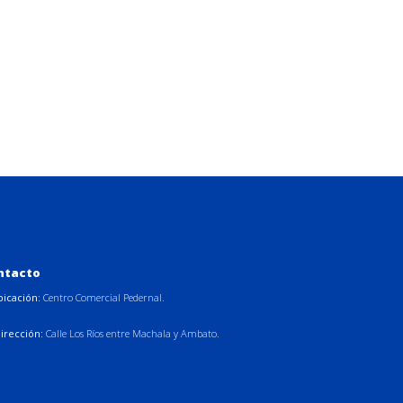
ntacto
bicación:
Centro Comercial Pedernal.
irección:
Calle Los Ríos entre Machala y Ambato.