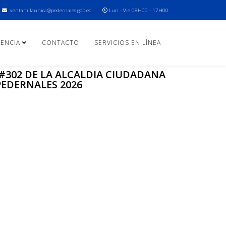
ventanillaunica@pedernales.gob.ec
Lun - Vie 08H00 - 17H00
ENCIA
CONTACTO
SERVICIOS EN LÍNEA
#302 DE LA ALCALDIA CIUDADANA
PEDERNALES 2026