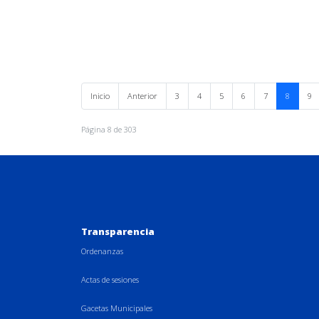
Inicio
Anterior
3
4
5
6
7
8
9
Página 8 de 303
Transparencia
Ordenanzas
Actas de sesiones
Gacetas Municipales