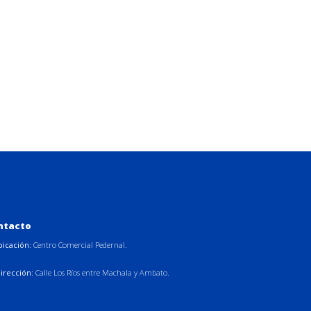
ntacto
bicación:
Centro Comercial Pedernal.
irección:
Calle Los Ríos entre Machala y Ambato.