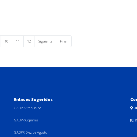
10
11
12
Siguiente
Final
Enlaces Sugeridos
Co
GADPR Atahualpa
U
GADPR Cojimíes
D
GADPR Diez de Agosto