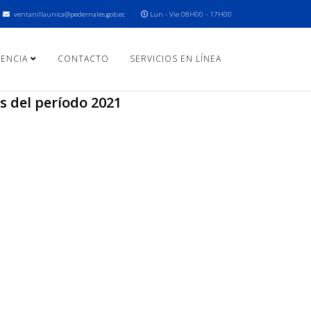
ventanillaunica@pedernales.gob.ec
Lun - Vie 08H00 - 17H00
ENCIA
CONTACTO
SERVICIOS EN LÍNEA
s del período 2021