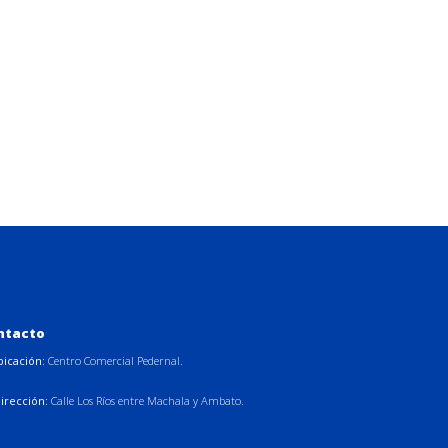
ntacto
bicación:
Centro Comercial Pedernal.
irección:
Calle Los Ríos entre Machala y Ambato.