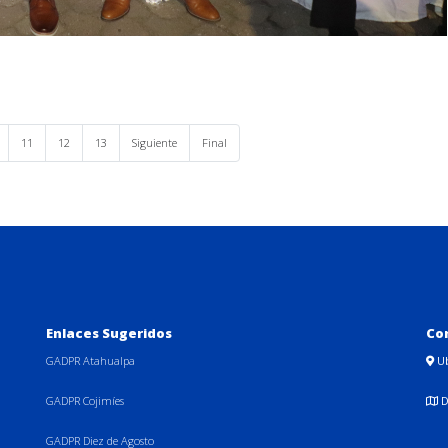
11
12
13
Siguiente
Final
Enlaces Sugeridos
Co
GADPR Atahualpa
U
GADPR Cojimíes
D
GADPR Diez de Agosto