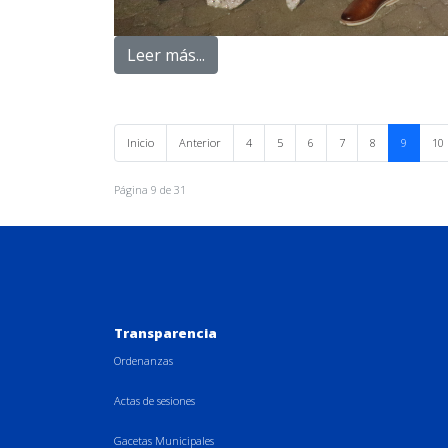
Leer más...
Inicio
Anterior
4
5
6
7
8
9
10
Página 9 de 31
Transparencia
Ordenanzas
Actas de sesiones
Gacetas Municipales