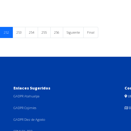
252
253
254
255
256
Siguiente
Final
Enlaces Sugeridos
Co
GADPR Atahualpa
U
GADPR Cojimíes
D
GADPR Diez de Agosto