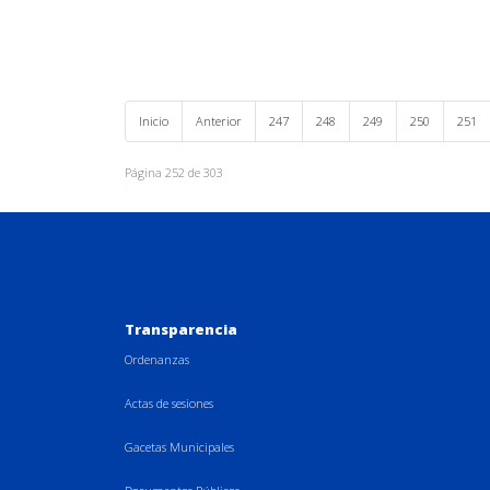
Inicio
Anterior
247
248
249
250
251
Página 252 de 303
Transparencia
Ordenanzas
Actas de sesiones
Gacetas Municipales