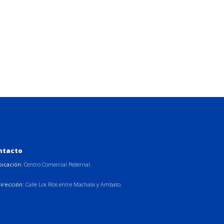
ntacto
bicación:
Centro Comercial Pedernal.
irección:
Calle Los Ríos entre Machala y Ambato.