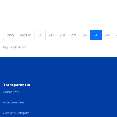
Inicio
Anterior
236
237
238
239
240
241
242
Página 241 de 303
Transparencia
Ordenanzas
Actas de sesiones
Gacetas Municipales