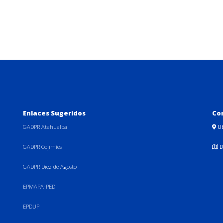
Enlaces Sugeridos
Co
GADPR Atahualpa
U
GADPR Cojimíes
D
GADPR Diez de Agosto
EPMAPA-PED
EPDUP