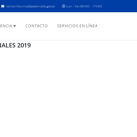
ventanillaunica@pedernales.gob.ec
Lun - Vie 08H00 - 17H00
ENCIA
CONTACTO
SERVICIOS EN LÍNEA
ALES 2019