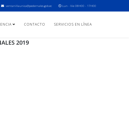
ventanillaunica@pedernales.gob.ec
Lun - Vie 08H00 - 17H00
ENCIA
CONTACTO
SERVICIOS EN LÍNEA
ALES 2019