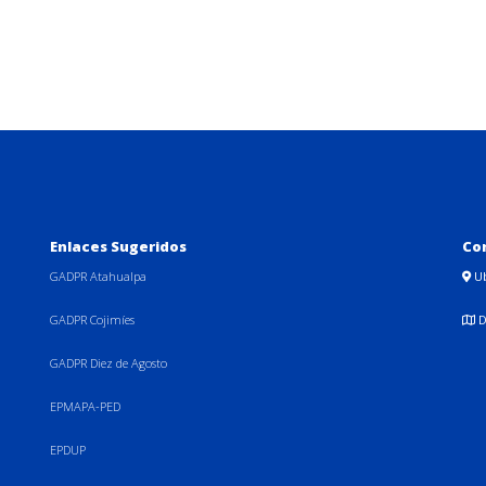
Enlaces Sugeridos
Co
GADPR Atahualpa
U
GADPR Cojimíes
D
GADPR Diez de Agosto
EPMAPA-PED
EPDUP