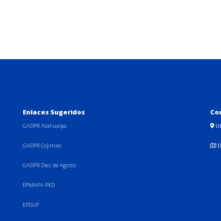
Enlaces Sugeridos
Co
GADPR Atahualpa
U
GADPR Cojimíes
D
GADPR Diez de Agosto
EPMAPA-PED
EPDUP