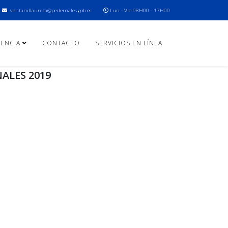
ventanillaunica@pedernales.gob.ec
Lun - Vie 08H00 - 17H00
ENCIA
CONTACTO
SERVICIOS EN LÍNEA
ALES 2019