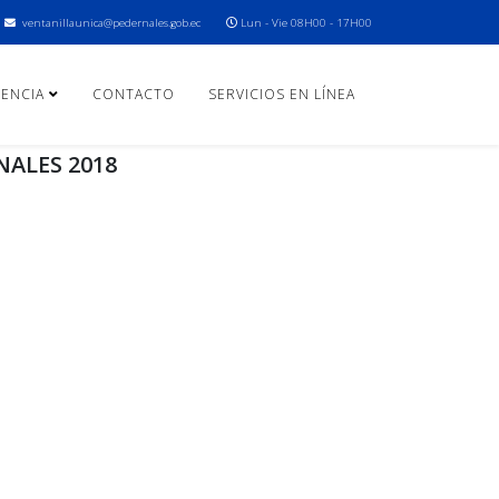
ventanillaunica@pedernales.gob.ec
Lun - Vie 08H00 - 17H00
ENCIA
CONTACTO
SERVICIOS EN LÍNEA
NALES 2018