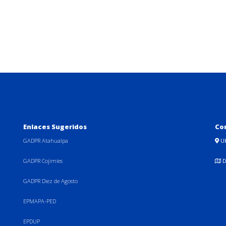
Enlaces Sugeridos
Co
GADPR Atahualpa
U
GADPR Cojimíes
D
GADPR Diez de Agosto
EPMAPA-PED
EPDUP