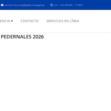
ventanillaunica@pedernales.gob.ec
Lun - Vie 08H00 - 17H00
ENCIA
CONTACTO
SERVICIOS EN LÍNEA
 PEDERNALES 2026