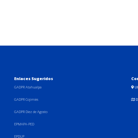
Enlaces Sugeridos
Co
GADPR Atahualpa
U
GADPR Cojimíes
D
GADPR Diez de Agosto
EPMAPA-PED
EPDUP