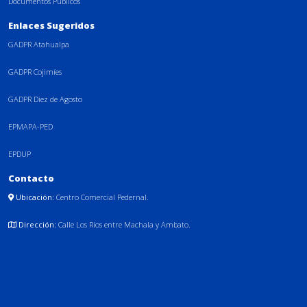
Documentos Públicos
Enlaces Sugeridos
GADPR Atahualpa
GADPR Cojimíes
GADPR Diez de Agosto
EPMAPA-PED
EPDUP
Contacto
Ubicación:
Centro Comercial Pedernal.
Dirección:
Calle Los Ríos entre Machala y Ambato.