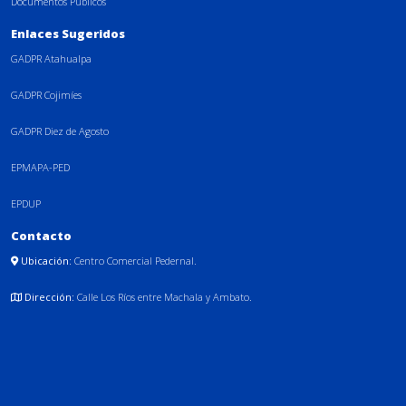
Documentos Públicos
Enlaces Sugeridos
GADPR Atahualpa
GADPR Cojimíes
GADPR Diez de Agosto
EPMAPA-PED
EPDUP
Contacto
Ubicación:
Centro Comercial Pedernal.
Dirección:
Calle Los Ríos entre Machala y Ambato.