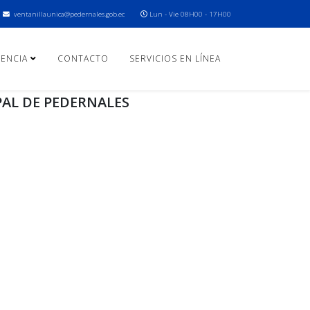
ventanillaunica@pedernales.gob.ec
Lun - Vie 08H00 - 17H00
ENCIA
CONTACTO
SERVICIOS EN LÍNEA
PAL DE PEDERNALES