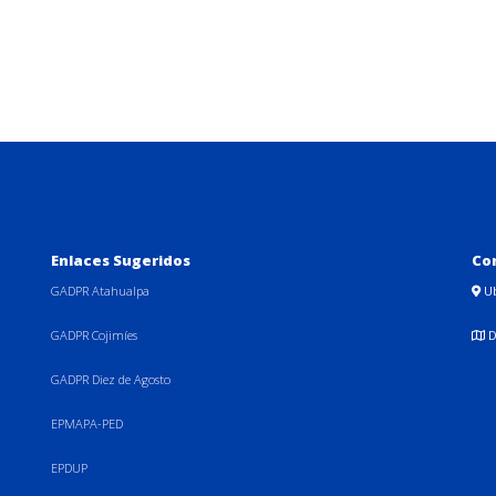
Enlaces Sugeridos
Co
GADPR Atahualpa
U
GADPR Cojimíes
D
GADPR Diez de Agosto
EPMAPA-PED
EPDUP