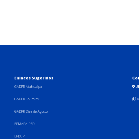
Enlaces Sugeridos
Co
GADPR Atahualpa
U
GADPR Cojimíes
D
GADPR Diez de Agosto
EPMAPA-PED
EPDUP