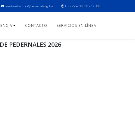
ventanillaunica@pedernales.gob.ec
Lun - Vie 08H00 - 17H00
ENCIA
CONTACTO
SERVICIOS EN LÍNEA
 DE PEDERNALES 2026