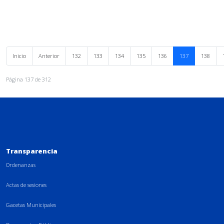
Inicio
Anterior
132
133
134
135
136
137
138
Página 137 de 312
Transparencia
Ordenanzas
Actas de sesiones
Gacetas Municipales