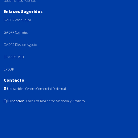
Documentos Públicos
Enlaces Sugeridos
GADPR Atahualpa
GADPR Cojimíes
GADPR Diez de Agosto
EPMAPA-PED
EPDUP
Contacto
Ubicación:
Centro Comercial Pedernal.
Dirección:
Calle Los Ríos entre Machala y Ambato.