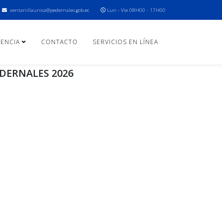
ventanillaunica@pedernales.gob.ec
Lun - Vie 08H00 - 17H00
ENCIA
CONTACTO
SERVICIOS EN LÍNEA
EDERNALES 2026