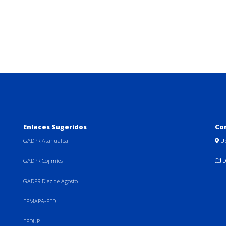
Enlaces Sugeridos
Co
GADPR Atahualpa
U
GADPR Cojimíes
D
GADPR Diez de Agosto
EPMAPA-PED
EPDUP