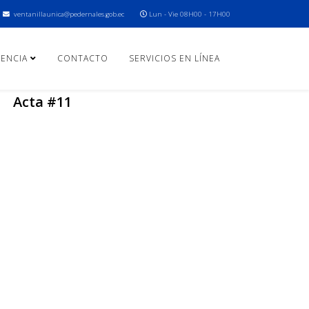
ventanillaunica@pedernales.gob.ec
Lun - Vie 08H00 - 17H00
ENCIA
CONTACTO
SERVICIOS EN LÍNEA
Acta #11