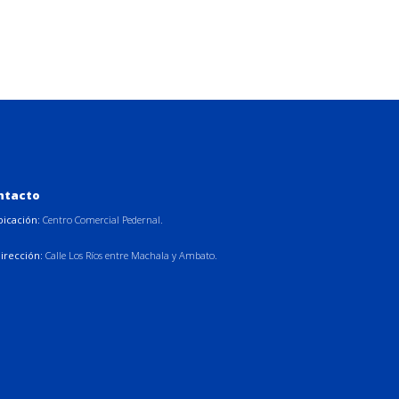
ntacto
bicación:
Centro Comercial Pedernal.
irección:
Calle Los Ríos entre Machala y Ambato.