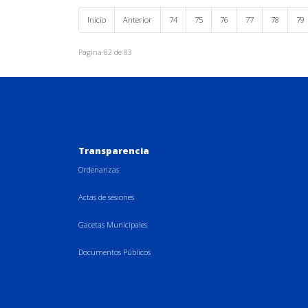
Inicio
Anterior
74
75
76
77
78
79
Página 82 de 83
Transparencia
Ordenanzas
Actas de sesiones
Gacetas Municipales
Documentos Públicos