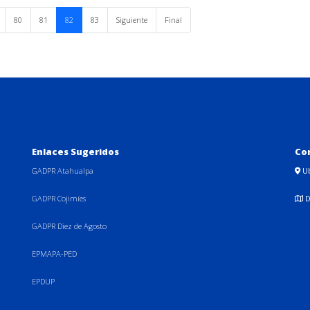
80
81
82
83
Siguiente
Final
Enlaces Sugeridos
Co
GADPR Atahualpa
U
GADPR Cojimíes
D
GADPR Diez de Agosto
EPMAPA-PED
EPDUP